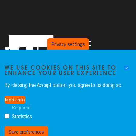
Privacy settings
WE USE COOKIES ON THIS SITE TO
ENHANCE YOUR USER EXPERIENCE
By clicking the Accept button, you agree to us doing so.
Pleinlaan 2
1050
Brussel
More info
02/629.27.12
Required
saso@vub.be
Statistics
Save preferences