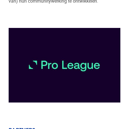
van) hun communitywerking te ontwikkelen.