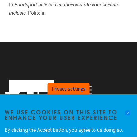
In
Buurtsport belicht: een meerwaarde voor sociale
inclusie.
Politeia.
Privacy settings
WE USE COOKIES ON THIS SITE TO
ENHANCE YOUR USER EXPERIENCE
By clicking the Accept button, you agree to us doing so.
Pleinlaan 2
1050
Brussel