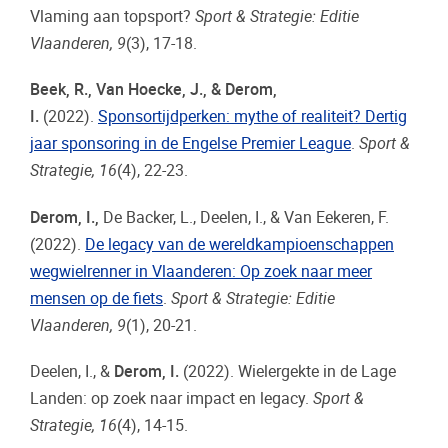
Vlaming aan topsport?
Sport & Strategie: Editie
Vlaanderen, 9
(3), 17-18.
Beek, R., Van Hoecke, J., & Derom,
I.
(2022).
Sponsortijdperken: mythe of realiteit? Dertig
jaar sponsoring in de Engelse Premier League
.
Sport &
Strategie, 16
(4), 22-23.
Derom, I.,
De Backer, L., Deelen, I., & Van Eekeren, F.
(2022).
De legacy van de wereldkampioenschappen
wegwielrenner in Vlaanderen: Op zoek naar meer
mensen op de fiets
.
Sport & Strategie: Editie
Vlaanderen, 9
(1), 20-21.
Deelen, I., &
Derom, I.
(2022).
Wielergekte in de Lage
Landen: op zoek naar impact en legacy.
Sport &
Strategie, 16
(4), 14-15.