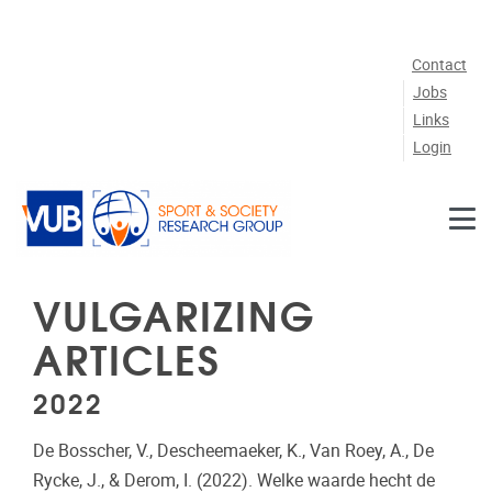
Skip to main content
Contact
Jobs
Links
Login
VULGARIZING
ARTICLES
2022
De Bosscher, V., Descheemaeker, K., Van Roey, A., De
Rycke, J., & Derom, I. (2022). Welke waarde hecht de