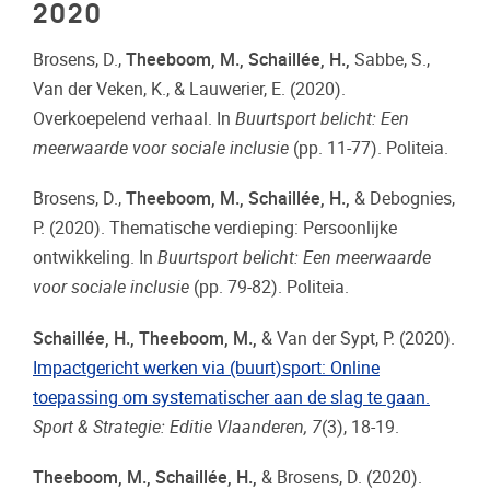
2020
Brosens, D.,
Theeboom, M., Schaillée, H.,
Sabbe, S.,
Van der Veken, K., & Lauwerier, E. (2020).
Overkoepelend verhaal. In
Buurtsport belicht: Een
meerwaarde voor sociale inclusie
(pp. 11-77). Politeia.
Brosens, D.,
Theeboom, M., Schaillée, H.,
& Debognies,
P.
(2020). Thematische verdieping: Persoonlijke
ontwikkeling. In
Buurtsport belicht: Een meerwaarde
voor sociale inclusie
(pp. 79-82). Politeia.
Schaillée, H., Theeboom, M.,
&
Van der Sypt, P. (2020).
Impactgericht werken via (buurt)sport: Online
toepassing om systematischer aan de slag te gaan.
Sport & Strategie: Editie Vlaanderen, 7
(3), 18-19.
Theeboom, M., Schaillée, H.,
& Brosens, D. (2020).