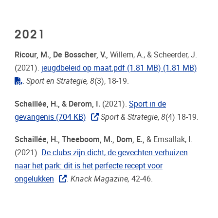
2021
Ricour, M., De Bosscher, V.,
Willem, A., & Scheerder, J.
(2021).
jeugdbeleid op maat.pdf (1.81 MB)
(1.81 MB)
"pdf"
.
Sport en Strategie, 8
(3), 18-19.
Schaillée, H., & Derom, I.
(2021).
Sport in de
gevangenis (704 KB)
Sport & Strategie
,
8
(4) 18-19.
Schaillée, H., Theeboom, M., Dom, E.,
& Emsallak, I.
(2021).
De clubs zijn dicht, de gevechten verhuizen
naar het park: dit is het perfecte recept voor
ongelukken
.
Knack Magazine
,
42-46.