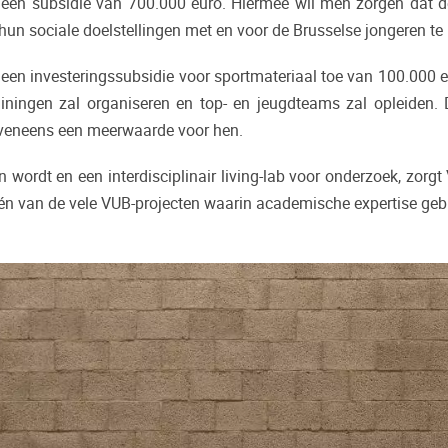
een subsidie van 700.000 euro. Hiermee wil men zorgen dat de
un sociale doelstellingen met en voor de Brusselse jongeren te 
 investeringssubsidie voor sportmateriaal toe van 100.000 eur
ainingen zal organiseren en top- en jeugdteams zal opleiden. 
eveneens een meerwaarde voor hen.
 wordt en een interdisciplinair living-lab voor onderzoek, zo
één van de vele VUB-projecten waarin academische expertise gebr