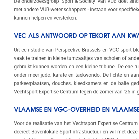
De onderzoeksgroep ‘Sport & Society’ van VUB doet sind
met andere VUB-wetenschappers - instaan voor specifieke
kunnen helpen en versterken.
VEC ALS ANTWOORD OP TEKORT AAN KWAL
Uit een studie van Perspective Brussels en VGC sport ble
vaak te trainen in kleine turnzaaltjes van scholen of and
gebruikt kunnen worden en een kleine tribune. De ene r
onder meer judo, karate en taekwondo. De lichte en a
parkeerplaatsen, douches, kleedkamers en de balie ged
Vechtsport Expertise Centrum tegen de zomer van ’25 in
VLAAMSE EN VGC-OVERHEID EN VLAAMSE 
Voor de realisatie van het Vechtsport Expertise Centru
decreet Bovenlokale Sportinfrastructuur en wil met deze 