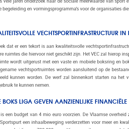
s vele jaren onderzoek naar de sociale meerwaarde van sport en
 begeleiding en vormingsprogramma’s voor de organisaties die 
ITEITSVOLLE VECHTSPORTINFRASTRUCTUUR IN 
ek dat er een tekort is aan kwaliteitsvolle vechtsportinfrastruc
ere ruimtes die hiervoor niet geschikt zijn. Het VEC zal hierop i
uimte wordt uitgerust met een vaste en mobiele boksring en b
angename vechtsportruimtes worden aansluitend op de bestaan
eeld kunnen worden. De werf zal binnenkort starten na het v
 gebruik te kunnen nemen.
BOKS LIGA GEVEN AANZIENLIJKE FINANCIËLE
m is een budget van 4 mio euro voorzien. De Vlaamse overheid
Sportspurt een inhaalbeweging verderzetten voor meer en kwalite